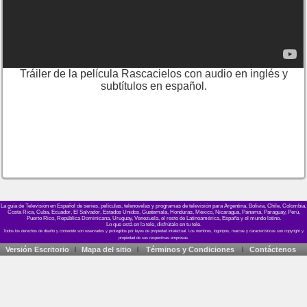
Tráiler de la película Rascacielos con audio en inglés y
subtítulos en español.
La guía de Televisión en Español de series, películas, telenovelas y programas de televisión para Argentina, Bolivia, Chile, Colombia,
Costa Rica, Cuba, Ecuador, El Salvador, Estados Unidos, Guatemala, Honduras, México, Nicaragua, Panamá, Paraguay, Perú,
Puerto Rico, República Dominicana, Uruguay, Venezuela, el resto de Latinoamérica, España y el mundo latino.
Lo que está en la tele, disfrútalo en tu tele.
Versión Escritorio
Mapa del sitio
Términos y Condiciones
Contáctenos
|
|
|