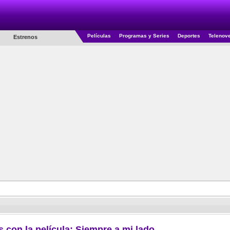
Películas
Programas y Series
Deportes
Telenov
Estrenos
s con la película: Siempre a mi lado