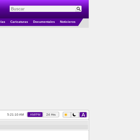
elas
Caricaturas
Documentales
Noticieros
5:21:10 AM
AM/PM
24 Hrs