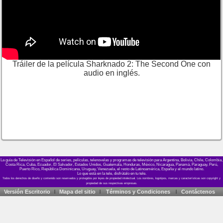
Tráiler de la película Sharknado 2: The Second One con
audio en inglés.
La guía de Televisión en Español de series, películas, telenovelas y programas de televisión para Argentina, Bolivia, Chile, Colombia,
Costa Rica, Cuba, Ecuador, El Salvador, Estados Unidos, Guatemala, Honduras, México, Nicaragua, Panamá, Paraguay, Perú,
Puerto Rico, República Dominicana, Uruguay, Venezuela, el resto de Latinoamérica, España y el mundo latino.
Lo que está en la tele, disfrútalo en tu tele.
Versión Escritorio
Mapa del sitio
Términos y Condiciones
Contáctenos
|
|
|