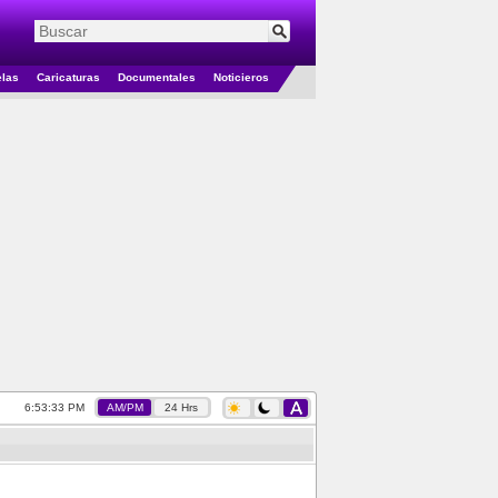
elas
Caricaturas
Documentales
Noticieros
6:53:34 PM
AM/PM
24 Hrs