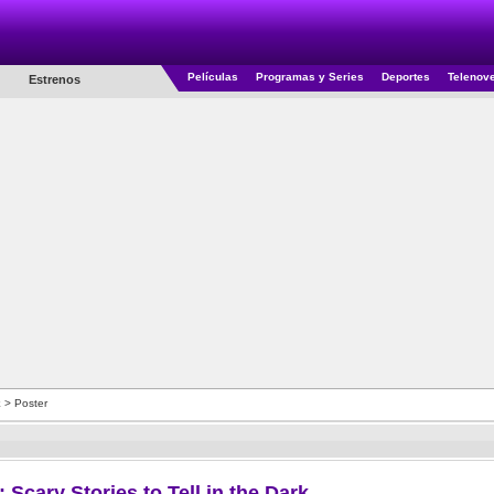
Películas
Programas y Series
Deportes
Telenov
Estrenos
k
> Poster
: Scary Stories to Tell in the Dark