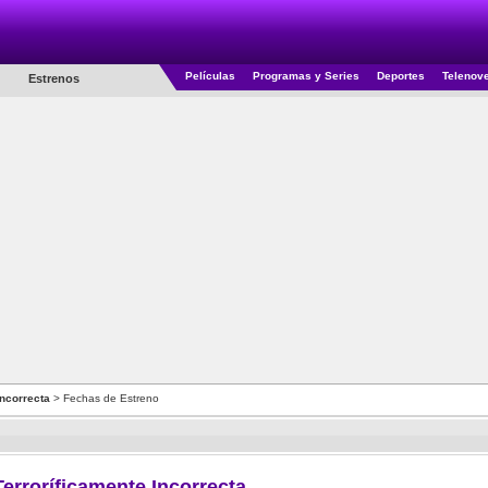
Películas
Programas y Series
Deportes
Telenov
Estrenos
Incorrecta
> Fechas de Estreno
erroríficamente Incorrecta