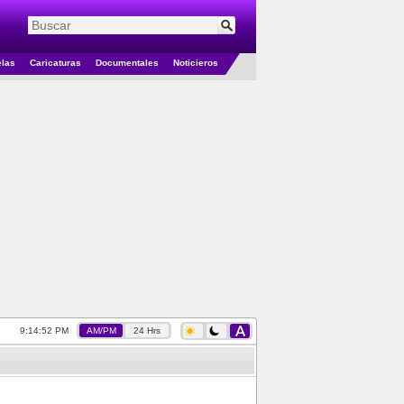
elas
Caricaturas
Documentales
Noticieros
9:14:53 PM
AM/PM
24 Hrs