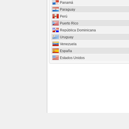
Panamá
Paraguay
Perú
Puerto Rico
República Dominicana
Uruguay
Venezuela
España
Estados Unidos
La guía de Televisión en Español de series, películas, telenov
Panamá, Paragu