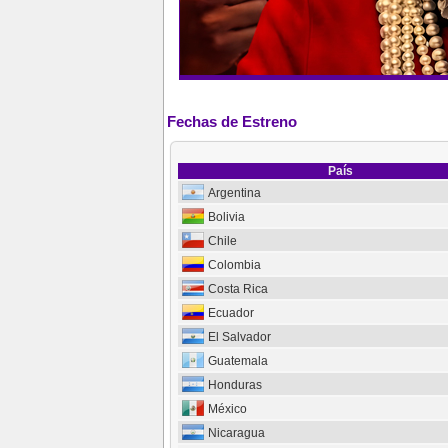
Fechas de Estreno
País
Argentina
Bolivia
Chile
Colombia
Costa Rica
Ecuador
El Salvador
Guatemala
Honduras
México
Nicaragua