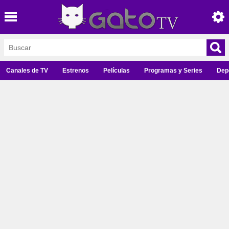
Canales de TV
Estrenos
Películas
Programas y Series
Dep