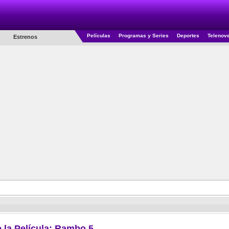
Películas
Programas y Series
Deportes
Telenov
Estrenos
 la Película: Rambo 5