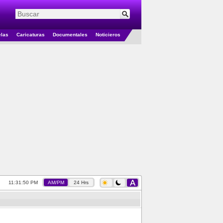
elas
Caricaturas
Documentales
Noticieros
11:31:51 PM
AM/PM
24 Hrs