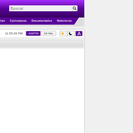
elas
Caricaturas
Documentales
Noticieros
11:55:45 PM
AM/PM
24 Hrs