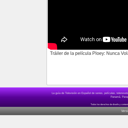
Tráiler de la película Ploey: Nunca V
La guía de Televisión en Español de series, películas, telenov
Panamá, Paragu
Vers