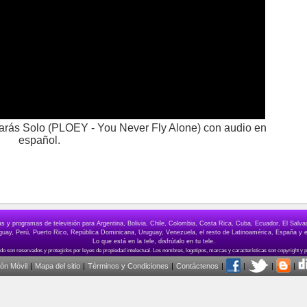
olarás Solo (PLOEY - You Never Fly Alone) con audio en
español.
elas y programas de televisión para Argentina, Bolivia, Chile, Colombia, Costa Rica, Cuba, Ecuador, El Sa
ay, Perú, Puerto Rico, República Dominicana, Uruguay, Venezuela, el resto de Latinoamérica, España y e
Lo que está en la tele, disfrútalo en tu tele.
ión Móvil
|
Mapa del sitio
|
Términos y Condiciones
|
Contáctenos
|
|
|
|