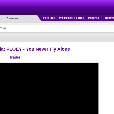
Películas
Programas y Series
Deportes
Telenov
Estrenos
Trailer
cula: PLOEY - You Never Fly Alone
Tráiler