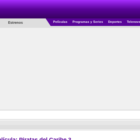
Películas
Programas y Series
Deportes
Telenov
Estrenos
lícula: Piratas del Caribe 3