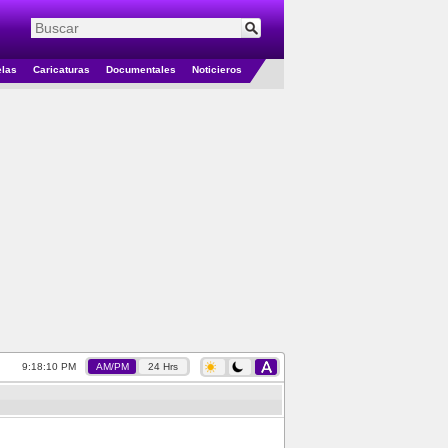
elas
Caricaturas
Documentales
Noticieros
9:18:11 PM
AM/PM
24 Hrs