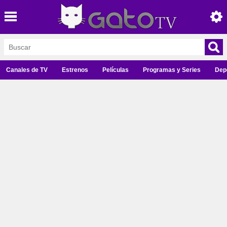
Canales de TV
Estrenos
Películas
Programas y Series
Dep