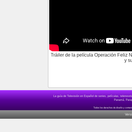
Tráiler de la película Operación Feliz
y s
La guía de Televisión en Español de series, películas, telenov
Panamá, Paragu
Vers