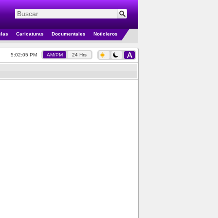
elas
Caricaturas
Documentales
Noticieros
5:02:05 PM
AM/PM
24 Hrs