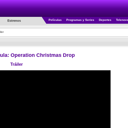
Películas
Programas y Series
Deportes
Telenov
Estrenos
ler
ícula: Operation Christmas Drop
Tráiler