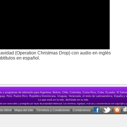
 Navidad (Operation Christmas Drop) con audio en inglés
ubtítulos en español.
elas y programas de televisión para Argentina, Bolivia, Chile, Colombia, Costa Rica, Cuba, Ecuador, El Sa
ay, Perú, Puerto Rico, República Dominicana, Uruguay, Venezuela, el resto de Latinoamérica, España y e
Lo que está en la tele, disfrútalo en tu tele.
ión Móvil
|
Mapa del sitio
|
Términos y Condiciones
|
Contáctenos
|
|
|
|