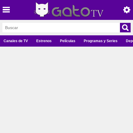
Canales de TV
Estrenos
Películas
Programas y Series
Dep