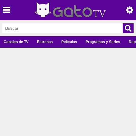
Canales de TV
Estrenos
Películas
Programas y Series
Dep