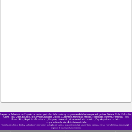
La guía de Televisión en Español de series, películas, telenovelas y programas de televisión para Argentina, Bolivia, Chile, Colombia,
Costa Rica, Cuba, Ecuador, El Salvador, Estados Unidos, Guatemala, Honduras, México, Nicaragua, Panamá, Paraguay, Perú,
Puerto Rico, República Dominicana, Uruguay, Venezuela, el resto de Latinoamérica, España y el mundo latino.
Lo que está en la tele, disfrútalo en tu tele.