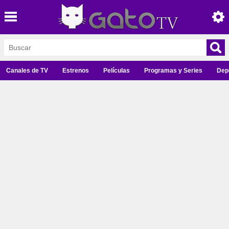
Canales de TV
Estrenos
Películas
Programas y Series
Dep