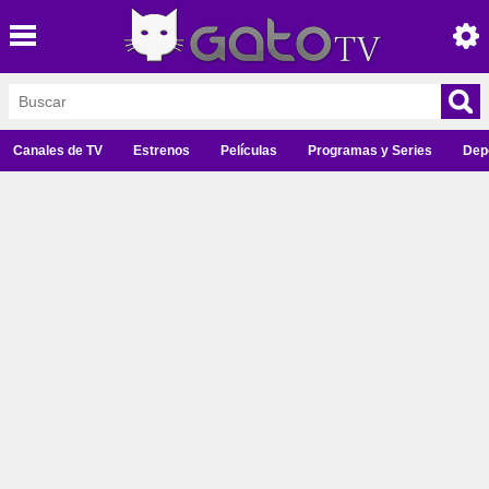
Canales de TV
Estrenos
Películas
Programas y Series
Dep