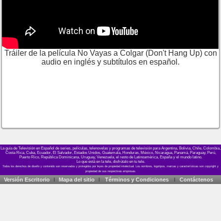
Tráiler de la película No Vayas a Colgar (Don't Hang Up) con
audio en inglés y subtítulos en español.
La guía de Televisión en Español de series, películas, telenovelas y programas de televisión para Argentina, Bolivia, Chile, Colombia,
Costa Rica, Cuba, Ecuador, El Salvador, Estados Unidos, Guatemala, Honduras, México, Nicaragua, Panamá, Paraguay, Perú,
Puerto Rico, República Dominicana, Uruguay, Venezuela, el resto de Latinoamérica, España y el mundo latino.
Lo que está en la tele, disfrútalo en tu tele.
Versión Escritorio
Mapa del sitio
Términos y Condiciones
Contáctenos
|
|
|