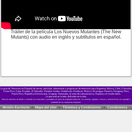
Tráiler de la película Los Nuevos Mutantes (The New
Mutants) con audio en inglés y subtítulos en español.
La guía de Televisión en Español de series, películas, telenovelas y programas de televisión para Argentina, Bolivia, Chile, Colombia,
Costa Rica, Cuba, Ecuador, El Salvador, Estados Unidos, Guatemala, Honduras, México, Nicaragua, Panamá, Paraguay, Perú,
Puerto Rico, República Dominicana, Uruguay, Venezuela, el resto de Latinoamérica, España y el mundo latino.
Lo que está en la tele, disfrútalo en tu tele.
Versión Escritorio
Mapa del sitio
Términos y Condiciones
Contáctenos
|
|
|