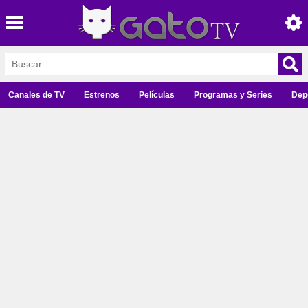
Canales de TV
Estrenos
Películas
Programas y Series
Dep