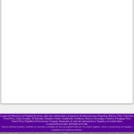
La guía de Televisión en Español de series, películas, telenovelas y programas de televisión para Argentina, Bolivia, Chile, Colombia,
Costa Rica, Cuba, Ecuador, El Salvador, Estados Unidos, Guatemala, Honduras, México, Nicaragua, Panamá, Paraguay, Perú,
Puerto Rico, República Dominicana, Uruguay, Venezuela, el resto de Latinoamérica, España y el mundo latino.
Lo que está en la tele, disfrútalo en tu tele.