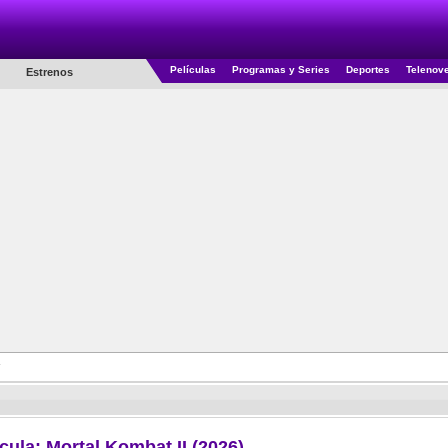
Películas
Programas y Series
Deportes
Telenov
Estrenos
ícula: Mortal Kombat II (2026)