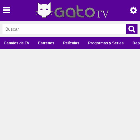
Canales de TV
Estrenos
Películas
Programas y Series
Dep