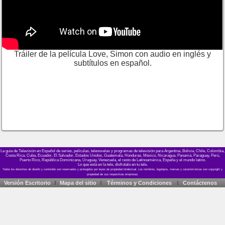
Tráiler de la película Love, Simon con audio en inglés y
subtítulos en español.
La guía de Televisión en Español de series, películas, telenovelas y programas de televisión para Argentina, Bolivia, Chile, Colombia,
Costa Rica, Cuba, Ecuador, El Salvador, Estados Unidos, Guatemala, Honduras, México, Nicaragua, Panamá, Paraguay, Perú,
Puerto Rico, República Dominicana, Uruguay, Venezuela, el resto de Latinoamérica, España y el mundo latino.
Lo que está en la tele, disfrútalo en tu tele.
Versión Escritorio
Mapa del sitio
Términos y Condiciones
Contáctenos
|
|
|