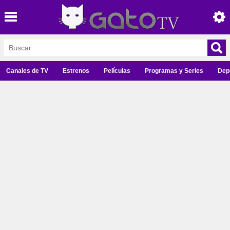
Canales de TV
Estrenos
Películas
Programas y Series
Dep