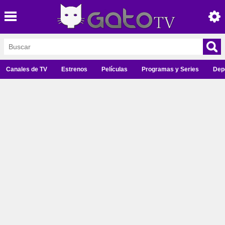
Canales de TV
Estrenos
Películas
Programas y Series
Dep