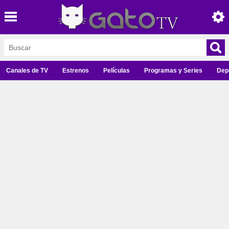
Canales de TV
Estrenos
Películas
Programas y Series
Dep