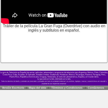
Tráiler de la película La Gran Fuga (Overdrive) con audio en
inglés y subtítulos en español.
La guía de Televisión en Español de series, películas, telenovelas y programas de televisión para Argentina, Bolivia, Chile, Colombia,
Costa Rica, Cuba, Ecuador, El Salvador, Estados Unidos, Guatemala, Honduras, México, Nicaragua, Panamá, Paraguay, Perú,
Puerto Rico, República Dominicana, Uruguay, Venezuela, el resto de Latinoamérica, España y el mundo latino.
Lo que está en la tele, disfrútalo en tu tele.
Versión Escritorio
Mapa del sitio
Términos y Condiciones
Contáctenos
|
|
|