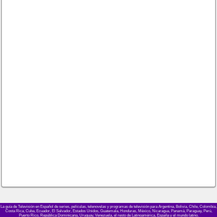
La guía de Televisión en Español de series, películas, telenovelas y programas de televisión para Argentina, Bolivia, Chile, Colombia,
Costa Rica, Cuba, Ecuador, El Salvador, Estados Unidos, Guatemala, Honduras, México, Nicaragua, Panamá, Paraguay, Perú,
Puerto Rico, República Dominicana, Uruguay, Venezuela, el resto de Latinoamérica, España y el mundo latino.