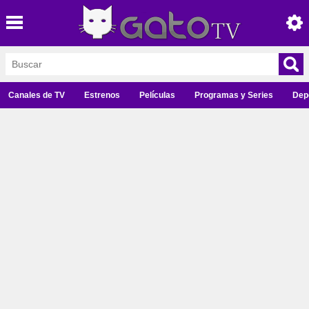
Canales de TV
Estrenos
Películas
Programas y Series
Dep