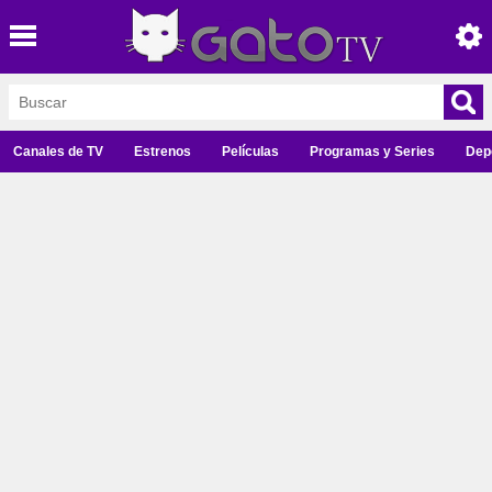
Canales de TV
Estrenos
Películas
Programas y Series
Dep