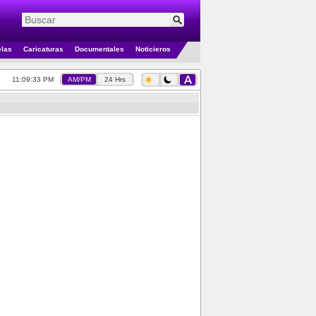
elas
Caricaturas
Documentales
Noticieros
11:09:33 PM
AM/PM
24 Hrs