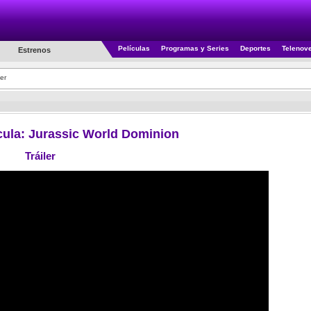
Películas
Programas y Series
Deportes
Telenov
Estrenos
ler
lícula: Jurassic World Dominion
Tráiler