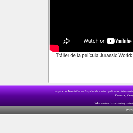
Tráiler de la película Jurassic World
La guía de Televisión en Español de series, películas, telenov
Panamá, Paragu
Vers