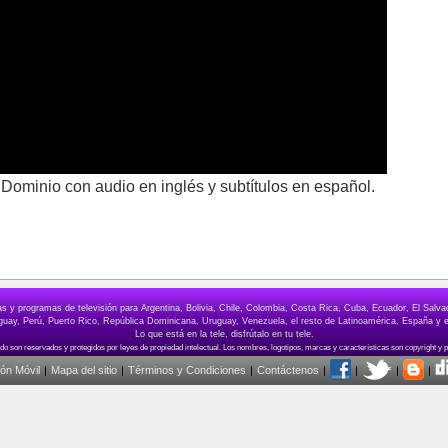
: Dominio con audio en inglés y subtítulos en español.
elas y programas de televisión para Argentina, Bolivia, Chile, Colombia, Costa Rica, Cuba, Ecuador, El Sa
ay, Perú, Puerto Rico, República Dominicana, Uruguay, Venezuela, el resto de Latinoamérica, España y e
Lo que está en la tele, disfrútalo en tu tele.
ión Móvil
|
Mapa del sitio
|
Términos y Condiciones
|
Contáctenos
|
|
|
|