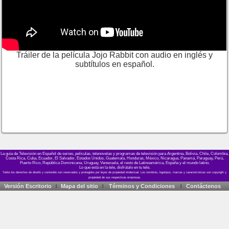
Tráiler de la película Jojo Rabbit con audio en inglés y
subtítulos en español.
La guía de Televisión en Español de series, películas, telenovelas y programas de televisión para Argentina, Bolivia, Chile, Colombia,
Costa Rica, Cuba, Ecuador, El Salvador, Estados Unidos, Guatemala, Honduras, México, Nicaragua, Panamá, Paraguay, Perú,
Puerto Rico, República Dominicana, Uruguay, Venezuela, el resto de Latinoamérica, España y el mundo latino.
Lo que está en la tele, disfrútalo en tu tele.
Versión Escritorio
Mapa del sitio
Términos y Condiciones
Contáctenos
|
|
|