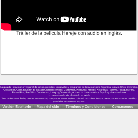
Tráiler de la película Hereje con audio en inglés.
La guía de Televisión en Español de series, películas, telenovelas y programas de televisión para Argentina, Bolivia, Chile, Colombia,
Costa Rica, Cuba, Ecuador, El Salvador, Estados Unidos, Guatemala, Honduras, México, Nicaragua, Panamá, Paraguay, Perú,
Puerto Rico, República Dominicana, Uruguay, Venezuela, el resto de Latinoamérica, España y el mundo latino.
Lo que está en la tele, disfrútalo en tu tele.
Versión Escritorio
Mapa del sitio
Términos y Condiciones
Contáctenos
|
|
|