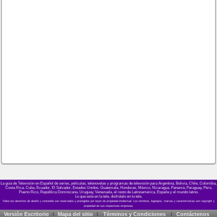
La guía de Televisión en Español de series, películas, telenovelas y programas de televisión para Argentina, Bolivia, Chile, Colombia,
Costa Rica, Cuba, Ecuador, El Salvador, Estados Unidos, Guatemala, Honduras, México, Nicaragua, Panamá, Paraguay, Perú,
Puerto Rico, República Dominicana, Uruguay, Venezuela, el resto de Latinoamérica, España y el mundo latino.
Lo que está en la tele, disfrútalo en tu tele.
Versión Escritorio
Mapa del sitio
Términos y Condiciones
Contáctenos
|
|
|