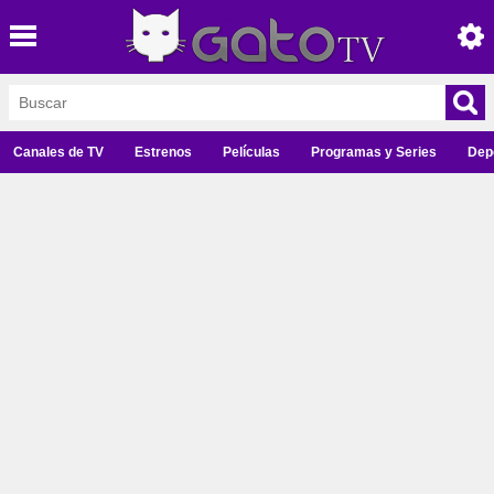
Canales de TV
Estrenos
Películas
Programas y Series
Dep