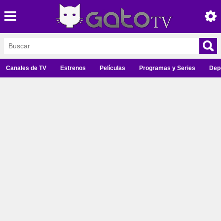
Canales de TV
Estrenos
Películas
Programas y Series
Dep