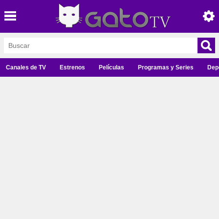
Canales de TV
Estrenos
Películas
Programas y Series
Dep