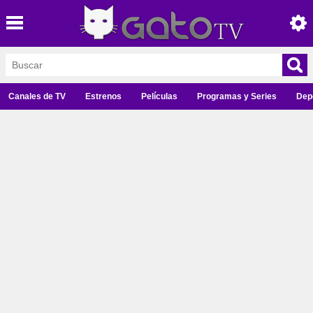
Canales de TV
Estrenos
Películas
Programas y Series
Dep