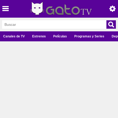
Canales de TV
Estrenos
Películas
Programas y Series
Dep