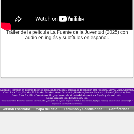
Tráiler de la película La Fuente de la Juventud (2025) con
audio en inglés y subtítulos en español.
La guía de Televisión en Español de series, películas, telenovelas y programas de televisión para Argentina, Bolivia, Chile, Colombia,
Costa Rica, Cuba, Ecuador, El Salvador, Estados Unidos, Guatemala, Honduras, México, Nicaragua, Panamá, Paraguay, Perú,
Puerto Rico, República Dominicana, Uruguay, Venezuela, el resto de Latinoamérica, España y el mundo latino.
Lo que está en la tele, disfrútalo en tu tele.
Versión Escritorio
Mapa del sitio
Términos y Condiciones
Contáctenos
|
|
|