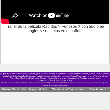
Tráiler de la película Rápidos Y Furiosos X con audio en
inglés y subtítulos en español.
La guía de Televisión en Español de series, películas, telenovelas y programas de televisión para Argentina, Bolivia, Chile, Colombia,
Costa Rica, Cuba, Ecuador, El Salvador, Estados Unidos, Guatemala, Honduras, México, Nicaragua, Panamá, Paraguay, Perú,
Puerto Rico, República Dominicana, Uruguay, Venezuela, el resto de Latinoamérica, España y el mundo latino.
Lo que está en la tele, disfrútalo en tu tele.
Versión Escritorio
Mapa del sitio
Términos y Condiciones
Contáctenos
|
|
|