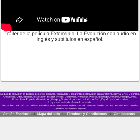
Tráiler de la película Exterminio: La Evolución con audio en
inglés y subtítulos en español.
La guía de Televisión en Español de series, películas, telenovelas y programas de televisión para Argentina, Bolivia, Chile, Colombia,
Costa Rica, Cuba, Ecuador, El Salvador, Estados Unidos, Guatemala, Honduras, México, Nicaragua, Panamá, Paraguay, Perú,
Puerto Rico, República Dominicana, Uruguay, Venezuela, el resto de Latinoamérica, España y el mundo latino.
Lo que está en la tele, disfrútalo en tu tele.
Versión Escritorio
Mapa del sitio
Términos y Condiciones
Contáctenos
|
|
|