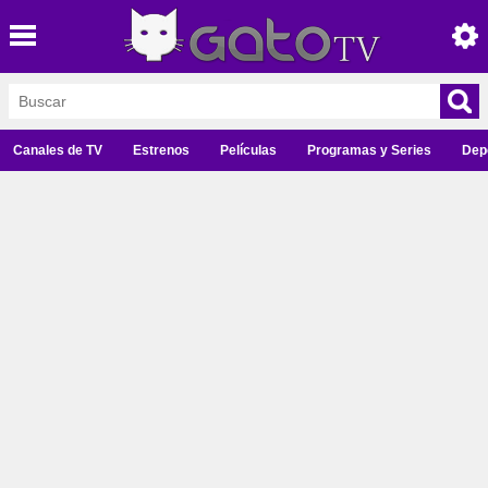
Canales de TV
Estrenos
Películas
Programas y Series
Dep