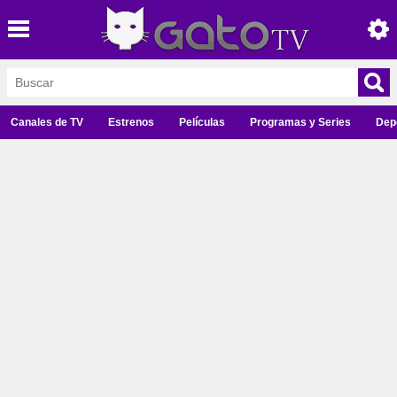
Canales de TV
Estrenos
Películas
Programas y Series
Dep