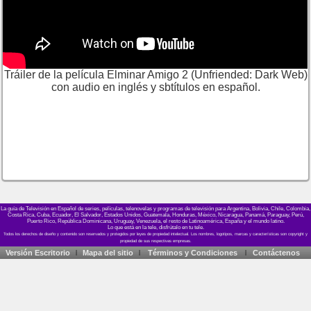
Tráiler de la película Elminar Amigo 2 (Unfriended: Dark Web)
con audio en inglés y sbtítulos en español.
La guía de Televisión en Español de series, películas, telenovelas y programas de televisión para Argentina, Bolivia, Chile, Colombia,
Costa Rica, Cuba, Ecuador, El Salvador, Estados Unidos, Guatemala, Honduras, México, Nicaragua, Panamá, Paraguay, Perú,
Puerto Rico, República Dominicana, Uruguay, Venezuela, el resto de Latinoamérica, España y el mundo latino.
Lo que está en la tele, disfrútalo en tu tele.
Versión Escritorio
Mapa del sitio
Términos y Condiciones
Contáctenos
|
|
|