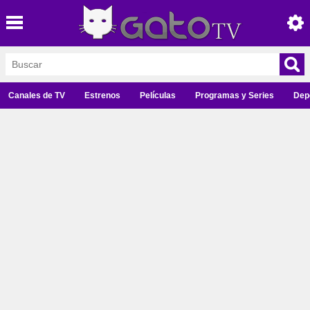
Canales de TV
Estrenos
Películas
Programas y Series
Dep