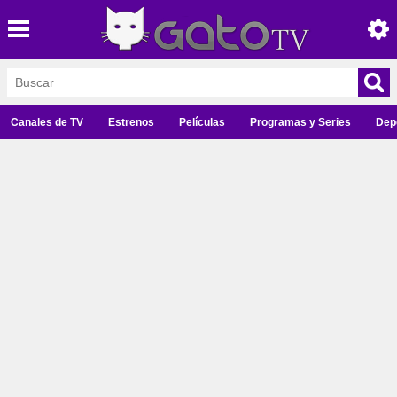
Canales de TV
Estrenos
Películas
Programas y Series
Dep