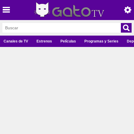
Canales de TV
Estrenos
Películas
Programas y Series
Dep