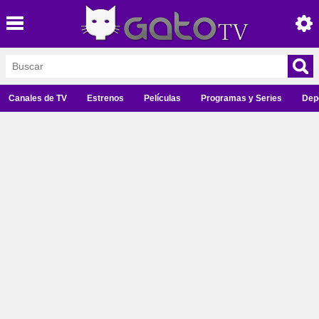
Canales de TV
Estrenos
Películas
Programas y Series
Dep