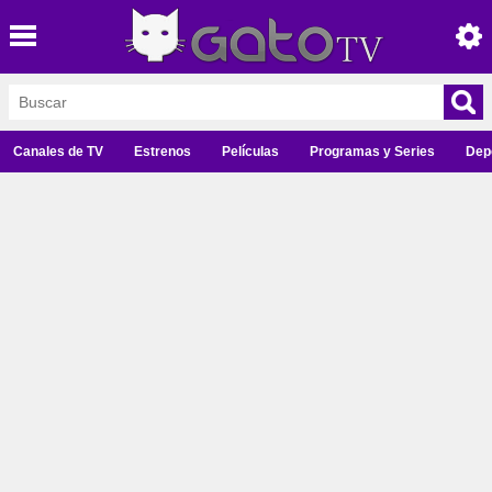
Canales de TV
Estrenos
Películas
Programas y Series
Dep