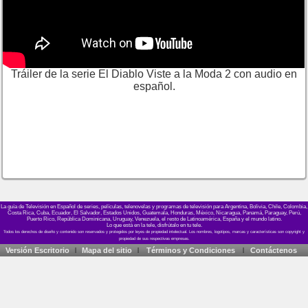
Tráiler de la serie El Diablo Viste a la Moda 2 con audio en
español.
La guía de Televisión en Español de series, películas, telenovelas y programas de televisión para Argentina, Bolivia, Chile, Colombia,
Costa Rica, Cuba, Ecuador, El Salvador, Estados Unidos, Guatemala, Honduras, México, Nicaragua, Panamá, Paraguay, Perú,
Puerto Rico, República Dominicana, Uruguay, Venezuela, el resto de Latinoamérica, España y el mundo latino.
Lo que está en la tele, disfrútalo en tu tele.
Versión Escritorio
Mapa del sitio
Términos y Condiciones
Contáctenos
|
|
|