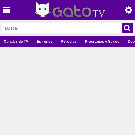
Canales de TV
Estrenos
Películas
Programas y Series
Dep