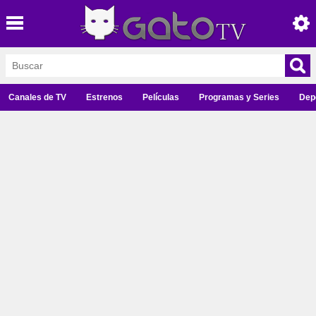
Canales de TV
Estrenos
Películas
Programas y Series
Dep