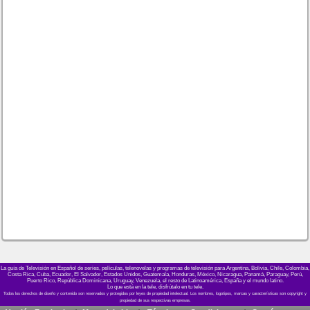
La guía de Televisión en Español de series, películas, telenovelas y programas de televisión para Argentina, Bolivia, Chile, Colombia,
Costa Rica, Cuba, Ecuador, El Salvador, Estados Unidos, Guatemala, Honduras, México, Nicaragua, Panamá, Paraguay, Perú,
Puerto Rico, República Dominicana, Uruguay, Venezuela, el resto de Latinoamérica, España y el mundo latino.
Lo que está en la tele, disfrútalo en tu tele.